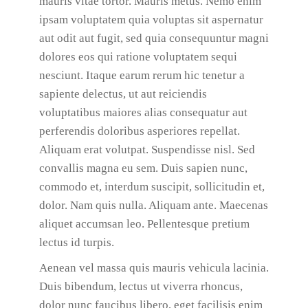
mauris vitae tortor. Mauris metus. Nemo enim
ipsam voluptatem quia voluptas sit aspernatur
aut odit aut fugit, sed quia consequuntur magni
dolores eos qui ratione voluptatem sequi
nesciunt. Itaque earum rerum hic tenetur a
sapiente delectus, ut aut reiciendis
voluptatibus maiores alias consequatur aut
perferendis doloribus asperiores repellat.
Aliquam erat volutpat. Suspendisse nisl. Sed
convallis magna eu sem. Duis sapien nunc,
commodo et, interdum suscipit, sollicitudin et,
dolor. Nam quis nulla. Aliquam ante. Maecenas
aliquet accumsan leo. Pellentesque pretium
lectus id turpis.
Aenean vel massa quis mauris vehicula lacinia.
Duis bibendum, lectus ut viverra rhoncus,
dolor nunc faucibus libero, eget facilisis enim