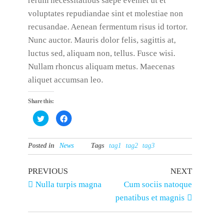
rerum necessitatibus saepe eveniet ut et
voluptates repudiandae sint et molestiae non
recusandae. Aenean fermentum risus id tortor.
Nunc auctor. Mauris dolor felis, sagittis at,
luctus sed, aliquam non, tellus. Fusce wisi.
Nullam rhoncus aliquam metus. Maecenas
aliquet accumsan leo.
Share this:
C
C
l
l
i
i
c
c
k
k
Posted in
t
News
t
Tags
tag1
tag2
tag3
o
o
s
s
h
h
a
a
PREVIOUS
NEXT
r
r
e
e
Nulla turpis magna
Cum sociis natoque
o
o
n
n
penatibus et magnis
T
F
w
a
i
c
t
e