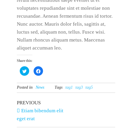
rerum necessitatibus saepe eveniet ut et
voluptates repudiandae sint et molestiae non
recusandae. Aenean fermentum risus id tortor.
Nunc auctor. Mauris dolor felis, sagittis at,
luctus sed, aliquam non, tellus. Fusce wisi.
Nullam rhoncus aliquam metus. Maecenas
aliquet accumsan leo.
Share this:
C
C
l
l
i
i
c
c
k
k
Posted in
t
News
t
Tags
tag1
tag3
tag5
o
o
s
s
h
h
a
a
PREVIOUS
r
r
e
e
Etiam bibendum elit
o
o
n
n
eget erat
T
F
w
a
i
c
t
e