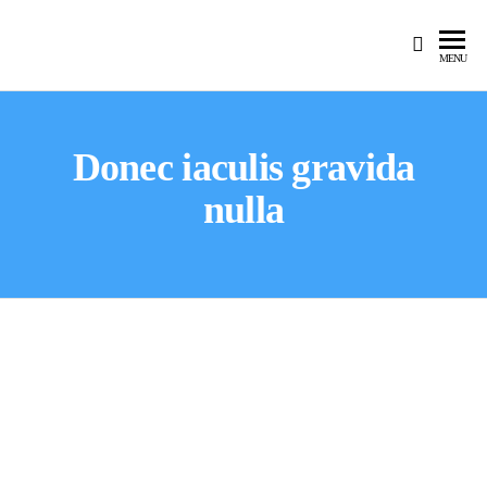
MENU
Donec iaculis gravida
nulla