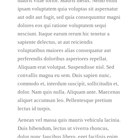
mauris vitae tortor. Mauris metus. Nemo enim
ipsam voluptatem quia voluptas sit aspernatur
aut odit aut fugit, sed quia consequuntur magni
dolores eos qui ratione voluptatem sequi
nesciunt. Itaque earum rerum hic tenetur a
sapiente delectus, ut aut reiciendis
voluptatibus maiores alias consequatur aut
perferendis doloribus asperiores repellat.
Aliquam erat volutpat. Suspendisse nisl. Sed
convallis magna eu sem. Duis sapien nunc,
commodo et, interdum suscipit, sollicitudin et,
dolor. Nam quis nulla. Aliquam ante. Maecenas
aliquet accumsan leo. Pellentesque pretium
lectus id turpis.
Aenean vel massa quis mauris vehicula lacinia.
Duis bibendum, lectus ut viverra rhoncus,
dolor nunc faucibus libero, eget facilisis enim